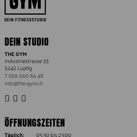
DEIN STUDIO
THE GYM
Industriestrasse 33
5242 Lupfig
T 056 560 84 48
info
@
the-gym.ch
ÖFFNUNGSZEITEN
Täglich:
05:30 bis 23:00