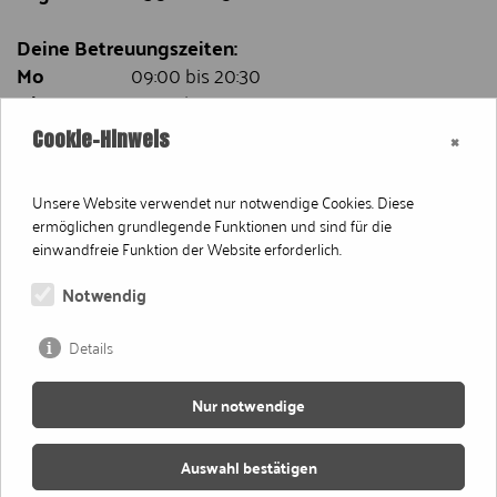
Deine Betreuungszeiten:
Mo
09:00 bis 20:30
Di
07:00 bis 20:00
Mi
09:00 bis 20:00
×
Cookie-Hinweis
Do
07:00 bis 20:00
Fr
09:00 bis 18:00
Unsere Website verwendet nur notwendige Cookies. Diese
Sa und So
09:00 bis 14:00
ermöglichen grundlegende Funktionen und sind für die
einwandfreie Funktion der Website erforderlich.
INFORMATIONEN
Notwendig
Impressum
Details
Datenschutz
Nur notwendige
Bankverbindungen
AGB
Auswahl bestätigen
FAQ